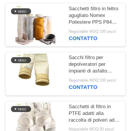
DEL
Sacchetti filtro in feltro
SITO
agugliato Nomex
Poliestere PPS P84
PTFE per caldaie
POLITICA
Negoziabile MOQ:100 pezzi
industriali
CONTATTO
SULLA
PRIVACY
Sacchi filtro per
depolveratori per
impianti di asfalto
resistenti alle alte
Negoziabile MOQ:100 pezzi
temperature realizzati
CONTATTO
con fibra di vetro al
100%
Sacchetti di filtro in
PTFE adatti alla
raccolta di polveri ad
alta temperatura
Negoziabile MOQ:50 pezzi