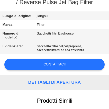
/ Reverse Pulse Jet Bag Filter
CONTROLLO
Luogo di origine:
jiangsu
DI
QUALITÀ
Marca:
Filter
Numero di
Sacchetti filtri Baghouse
modello:
CONTATTICI
Evidenziare:
,
Sacchetto filtro del polipropilene
sacchetti filtranti ad alta efficienza
NOTIZIE
CONTATTACI!
RICHIEDA
UNA
DETTAGLI DI APERTURA
CITAZIONE
Prodotti Simili
MAPPA