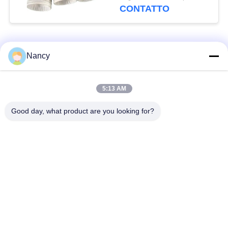
nell'incenerimento dei
CONTATTO
rifiuti e nelle caldaie a
carbone
Categorie popolari
Tutti
Nancy
Sacchetti filtro per
Sacchetto di filtro di
5:13 AM
collettore di polveri
aramide
Good day, what product are you looking for?
Sacchetto filtro del
sacchetto filtro liquido
poliestere
sacchetto filtro in
Sacchetto filtro in
fibra di vetro
PTFE
Sacchetti filtri
Sacchetti filtro in
Baghouse
feltro