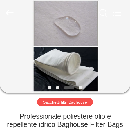
2026
Anhui
Filter
Environmental
Technology
Co.,Ltd..
All
Rights
CASA
Reserved.
PRODOTTI
RIGUARDO
A
NOI
GIRO
Sacchetti filtri Baghouse
DELLA
Professionale poliestere olio e
FABBRICA
repellente idrico Baghouse Filter Bags