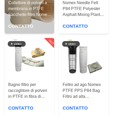
Collettore di polveri a
Nomex Needle Felt
membrana in PTFE
CONTROLLO
P84 PTFE Polyester
Sacchetto filtro Nomex
Asphalt Mixing Plant
DI
in poliestere per la
Sacchetti di filtro di
QUALITÀ
CONTATTO
CONTATTO
depurazione dei gas
aramide
HOT
CONTATTICI
NOTIZIE
RICHIEDA
UNA
Bagno filtro per
Feltro ad ago Nomex
raccoglitore di polveri
PTFE PPS P84 Bag
CITAZIONE
in PTFE in fibra di
Filtro ad alta
vetro ad alta
temperatura Maniche
MAPPA
CONTATTO
CONTATTO
temperatura
di filtro resistenti agli
acidi e alle alcali