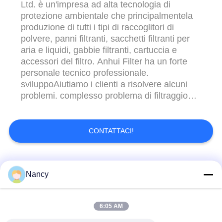
Ltd. è un'impresa ad alta tecnologia di
protezione ambientale che principalmentela
produzione di tutti i tipi di raccoglitori di
polvere, panni filtranti, sacchetti filtranti per
aria e liquidi, gabbie filtranti, cartuccia e
accessori del filtro. Anhui Filter ha un forte
personale tecnico professionale.
sviluppoAiutiamo i clienti a risolvere alcuni
problemi. complesso problema di filtraggio
per garantire che i clienti raggiungano il
miglior stato di funzionamento per anni
L'obiettivo è quello di migliorare la qualità dei
CONTATTACI!
prodotti. Anhui Filter ...
Categorie popolari
Tutti
Nancy
Sacchetti filtro per
Sacchetto di filtro di
6:05 AM
collettore di polveri
aramide