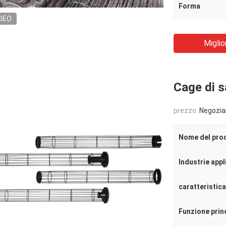
Forma
DEO
Miglio
Cage di sa
prezzo:
Negozia
Nome del pro
Industrie appl
caratteristica
Funzione prin