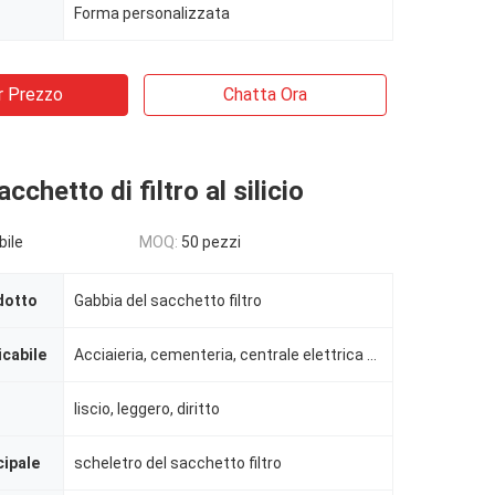
Forma personalizzata
r Prezzo
Chatta Ora
cchetto di filtro al silicio
bile
MOQ:
50 pezzi
dotto
Gabbia del sacchetto filtro
icabile
Acciaieria, cementeria, centrale elettrica ecc.
liscio, leggero, diritto
cipale
scheletro del sacchetto filtro