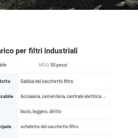
co per filtri industriali
bile
MOQ:
50 pezzi
dotto
Gabbia del sacchetto filtro
icabile
Acciaieria, cementeria, centrale elettrica ecc.
liscio, leggero, diritto
cipale
scheletro del sacchetto filtro