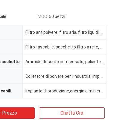
bile
MOQ:
50 pezzi
Filtro antipolvere, filtro aria, filtro liquidi, collettore di polveri, filtrazione liquidi
Filtro tascabile, sacchetto filtro a rete, sacchetto di carta per aspirapolvere, sacchetto filtro pe
 sacchetto
Aramide, tessuto non tessuto, poliestere, PTFE, fibra di vetro
Collettore di polvere per l'industria, impianto di cemento, collezionista di polvere, casa con sacch
icabili
Impianto di produzione,energia e miniera, lavori di costruzione, fabbrica di alimenti e bevande
r Prezzo
Chatta Ora