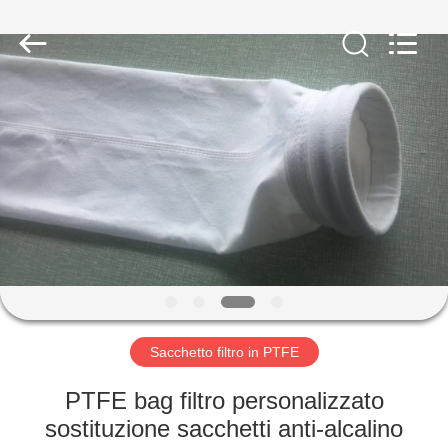
2026
Anhui
Filter
Environmental
Technology
Co.,Ltd..
All
Rights
CASA
Reserved.
PRODOTTI
RIGUARDO
A
NOI
GIRO
Sacchetto filtro in PTFE
DELLA
PTFE bag filtro personalizzato
FABBRICA
sostituzione sacchetti anti-alcalino