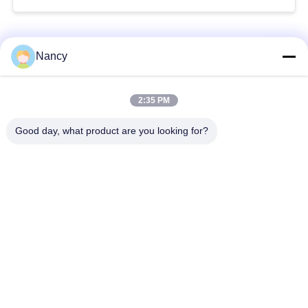
immersione in PTFE
per la filtrazione delle
polveri in vari impianti
Categorie popolari
Tutti
Nancy
Sacchetti filtro per
Sacchetto di filtro di
2:35 PM
collettore di polveri
aramide
Good day, what product are you looking for?
Sacchetto filtro del
sacchetto filtro liquido
poliestere
sacchetto filtro in
Sacchetto filtro in
fibra di vetro
PTFE
Sacchetti filtri
Sacchetti filtro in
Baghouse
feltro