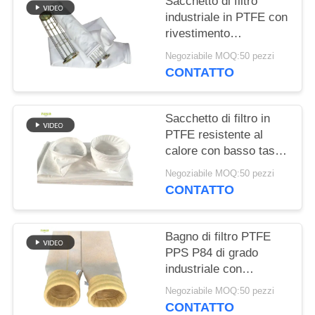
Sacchetto di filtro
DEL
industriale in PTFE con
SITO
rivestimento
idrorepellente e
Negoziabile MOQ:50 pezzi
idrorepellente e elevata
POLITICA
CONTATTO
resistenza alla trazione
SULLA
per applicazioni di
combustione
PRIVACY
Sacchetto di filtro in
PTFE resistente al
calore con basso tasso
di contrazione per
Negoziabile MOQ:50 pezzi
impianti di
CONTATTO
miscelazione
dell'asfalto e sistemi di
raccolta delle polveri
Bagno di filtro PTFE
industriali
PPS P84 di grado
industriale con
trattamento di
Negoziabile MOQ:50 pezzi
calandratura e di
CONTATTO