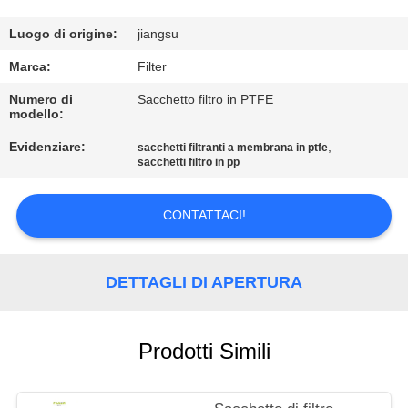
CONTROLLO
Luogo di origine:
jiangsu
DI
Marca:
Filter
QUALITÀ
Numero di
Sacchetto filtro in PTFE
modello:
Evidenziare:
,
CONTATTICI
sacchetti filtranti a membrana in ptfe
sacchetti filtro in pp
NOTIZIE
CONTATTACI!
RICHIEDA
DETTAGLI DI APERTURA
UNA
CITAZIONE
Prodotti Simili
MAPPA