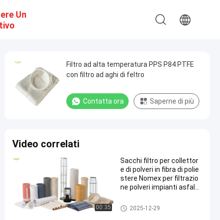
dere Un
tivo
Filtro ad alta temperatura PPS P84 PTFE
con filtro ad aghi di feltro
Contatta ora
Saperne di più
Video correlati
Sacchi filtro per collettor
e di polveri in fibra di polie
stere Nomex per filtrazio
ne polveri impianti asfalto
con elevata resistenza all
a trazione e al calore
Sacchetto filtro del poliestere
00:35
2025-12-29