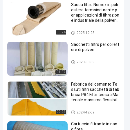
Sacca filtro Nomex in poli
estere termoindurente p
er applicazioni di filtrazion
e industriale della polvere,
che offre permeabilità al
l'aria superiore e resisten
Sacchetti filtro per collettore di
00:24
2025-12-25
za alle alte temperature
polveri
Sacchetti filtro per collett
ore di polveri
Sacchetti filtro per collettore di
2023-03-09
polveri
01:37
Fabbrica del cemento Te
ssuti filtri sacchetti di fab
brica P84 Filtri tessuti Ma
teriale massima flessibilit
à
P84 Sacchetti filtri
00:26
2024-12-09
Cartuccia filtrante in nan
o fibra