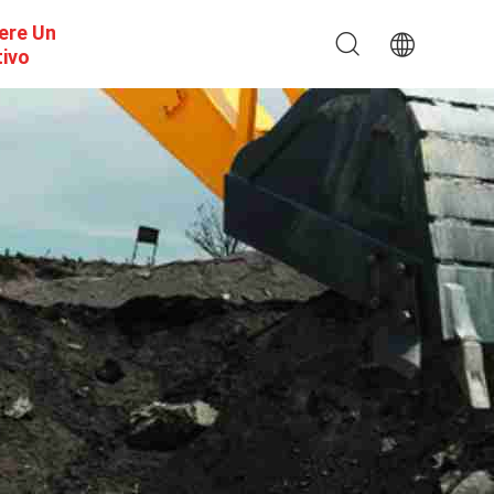
ere Un
tivo