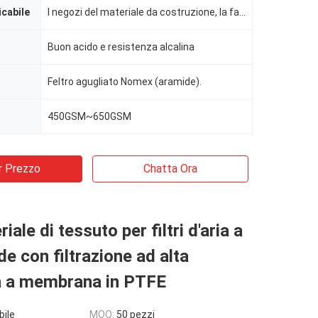
icabile
I negozi del materiale da costruzione, la fabbrica, le tipografie, Costruction funziona
Buon acido e resistenza alcalina
Feltro agugliato Nomex (aramide).
450GSM~650GSM
r Prezzo
Chatta Ora
ale di tessuto per filtri d'aria a
e con filtrazione ad alta
za a membrana in PTFE
bile
MOQ:
50 pezzi