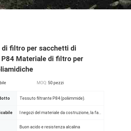
di filtro per sacchetti di
 P84 Materiale di filtro per
oliamidiche
bile
MOQ:
50 pezzi
dotto
Tessuto filtrante P84 (poliimmide).
icabile
I negozi del materiale da costruzione, la fabbrica, le tipografie, Costruction funziona
Buon acido e resistenza alcalina