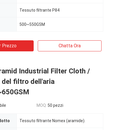
Tessuto filtrante P84
500~550GSM
r Prezzo
Chatta Ora
mid Industrial Filter Cloth /
del filtro dell'aria
~650GSM
bile
MOQ:
50 pezzi
dotto
Tessuto filtrante Nomex (aramide).