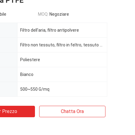
a PTFE
bile
MOQ:
Negoziare
Filtro dell'aria, filtro antipolvere
Filtro non tessuto, filtro in feltro, tessuto filtrante
Poliestere
Bianco
500~550 G/mq
r Prezzo
Chatta Ora