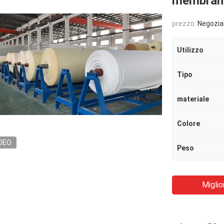
membran
prezzo:
Negozia
Utilizzo
Tipo
materiale
Colore
DEO
Peso
Miglio