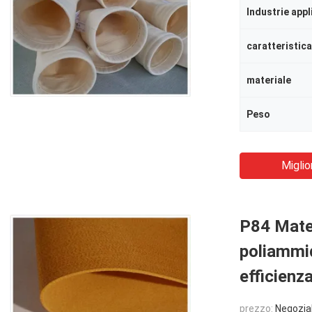
Industrie appl
caratteristica
materiale
Peso
Miglio
P84 Materi
poliammid
efficien
prezzo:
Negozia