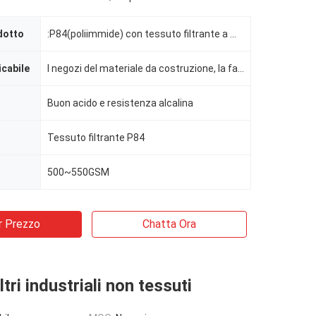
dotto
:P84(poliimmide) con tessuto filtrante a membrana in PTFE
icabile
I negozi del materiale da costruzione, la fabbrica, le tipografie, Costruction funziona
Buon acido e resistenza alcalina
Tessuto filtrante P84
500~550GSM
r Prezzo
Chatta Ora
ltri industriali non tessuti