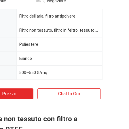
bile
MOQ:
Negoziare
Filtro dell'aria, filtro antipolvere
Filtro non tessuto, filtro in feltro, tessuto filtrante
Poliestere
Bianco
500~550 G/mq
r Prezzo
Chatta Ora
e non tessuto con filtro a