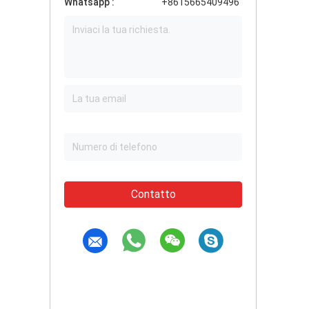
Whatsapp :
+8615665409496
Contatto