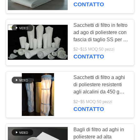
CONTATTO
CONTROLLO
DI
Sacchetti di filtro in feltro
QUALITÀ
ad ago di poliestere con
fascia di taglio SS per la
rimozione della polvere
$2~$15 MOQ:50 pezzi
CONTATTICI
resistenti agli alcali
CONTATTO
NOTIZIE
Sacchetti di filtro a aghi
di poliestere resistenti
RICHIEDA
agli alcalini da 450 gm
per la rimozione della
UNA
$2~$5 MOQ:50 pezzi
polvere
CONTATTO
CITAZIONE
Bagli di filtro ad aghi in
MAPPA
poliestere ad alta