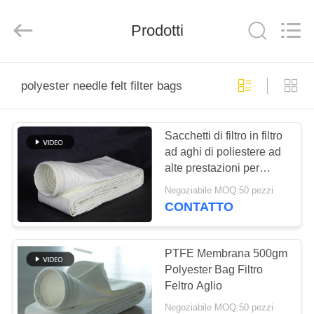
2026
Anhui
Filter
Prodotti
Environmental
Technology
Co.,Ltd..
All
Rights
CASA
Reserved.
polyester needle felt filter bags
PRODOTTI
Sacchetti di filtro in filtro
ad aghi di poliestere ad
RIGUARDO
alte prestazioni per
A
l'industria mineraria
Negoziabile MOQ:50 pezzi
NOI
CONTATTO
GIRO
PTFE Membrana 500gm
Polyester Bag Filtro
DELLA
Feltro Aglio
FABBRICA
Negoziabile MOQ:50 pezzi