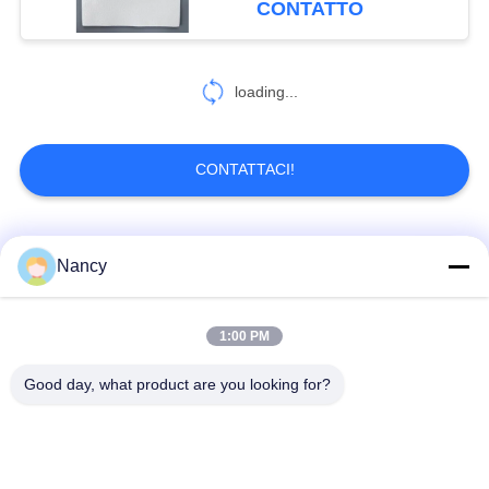
CONTATTO
loading...
CONTATTACI!
Categorie popolari
Tutti
Nancy
Sacchetti filtro per
Sacchetto di filtro di
1:00 PM
collettore di polveri
aramide
Good day, what product are you looking for?
Sacchetto filtro del
sacchetto filtro liquido
poliestere