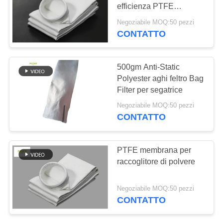
DEL
efficienza PTFE
SITO
Membrana lunghezza
Negoziabile MOQ:50 pezzi
personalizzata
CONTATTO
POLITICA
SULLA
500gm Anti-Static
Polyester aghi feltro Bag
PRIVACY
Filter per segatrice
Negoziabile MOQ:50 pezzi
CONTATTO
PTFE membrana per
raccoglitore di polvere
Negoziabile MOQ:50 pezzi
CONTATTO