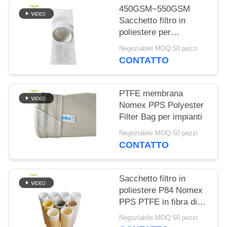
DEL
450GSM~550GSM
SITO
Sacchetto filtro in
poliestere per
raccoglitore di polvere
Negoziabile MOQ:50 pezzi
POLITICA
CONTATTO
SULLA
PRIVACY
PTFE membrana
Nomex PPS Polyester
Filter Bag per impianti
Negoziabile MOQ:50 pezzi
CONTATTO
Sacchetto filtro in
poliestere P84 Nomex
PPS PTFE in fibra di
vetro resistente per
Negoziabile MOQ:50 pezzi
attrezzature per la