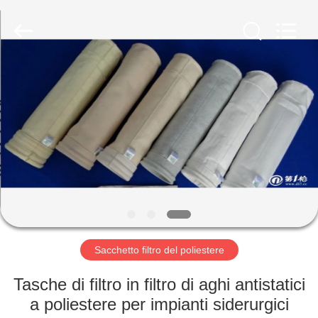
2026
Anhui
Filter
Environmental
Technology
Co.,Ltd..
All
Rights
CASA
Reserved.
PRODOTTI
RIGUARDO
A
NOI
GIRO
Sacchetto filtro del poliestere
DELLA
Tasche di filtro in filtro di aghi antistatici
FABBRICA
a poliestere per impianti siderurgici