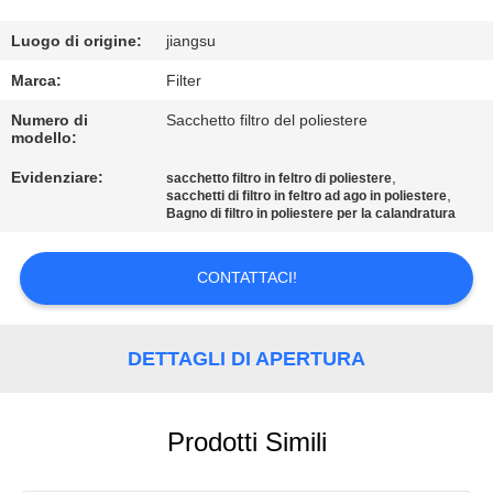
CONTROLLO
Luogo di origine:
jiangsu
DI
Marca:
Filter
QUALITÀ
Numero di
Sacchetto filtro del poliestere
modello:
Evidenziare:
,
CONTATTICI
sacchetto filtro in feltro di poliestere
,
sacchetti di filtro in feltro ad ago in poliestere
Bagno di filtro in poliestere per la calandratura
NOTIZIE
CONTATTACI!
RICHIEDA
UNA
DETTAGLI DI APERTURA
CITAZIONE
Prodotti Simili
MAPPA