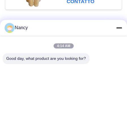
CONTATTO
raccolta di polveri
Categorie popolari
Tutti
Nancy
Sacchetti filtro per
Sacchetto di filtro di
4:14 AM
collettore di polveri
aramide
Good day, what product are you looking for?
Sacchetto filtro del
sacchetto filtro liquido
poliestere
sacchetto filtro in
Sacchetto filtro in
fibra di vetro
PTFE
Sacchetti filtri
Sacchetti filtro in
Baghouse
feltro