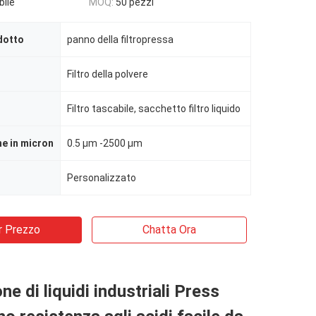
bile
MOQ:
50 pezzi
dotto
panno della filtropressa
Filtro della polvere
Filtro tascabile, sacchetto filtro liquido
ne in micron
0.5 μm -2500 μm
Personalizzato
r Prezzo
Chatta Ora
e di liquidi industriali Press