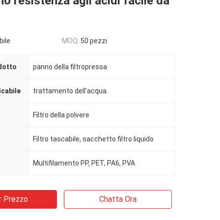
no resistenza agli acidi facile da
bile
MOQ:
50 pezzi
dotto
panno della filtropressa
icabile
trattamento dell'acqua.
Filtro della polvere
Filtro tascabile, sacchetto filtro liquido
Multifilamento PP, PET, PA6, PVA
r Prezzo
Chatta Ora