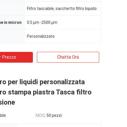
Filtro tascabile, sacchetto filtro liquido
ne in micron
0.5 μm -2500 μm
Personalizzato
r Prezzo
Chatta Ora
ro per liquidi personalizzata
tro stampa piastra Tasca filtro
sione
bile
MOQ:
50 pezzi