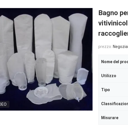
Bagno per 
vitivinic
raccogli
prezzo:
Negozia
Nome del pro
Utilizzo
Tipo
Classificazio
DEO
Misurare