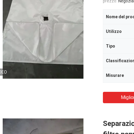
prezzo:
Negozia
Nome del pro
Utilizzo
Tipo
Classificazio
DEO
Misurare
Miglio
Separazion