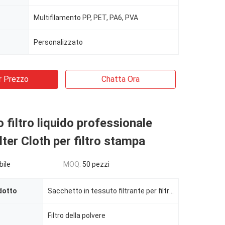
Multifilamento PP, PET, PA6, PVA
Personalizzato
r Prezzo
Chatta Ora
 filtro liquido professionale
lter Cloth per filtro stampa
bile
MOQ:
50 pezzi
dotto
Sacchetto in tessuto filtrante per filtropressa industriale micron
Filtro della polvere