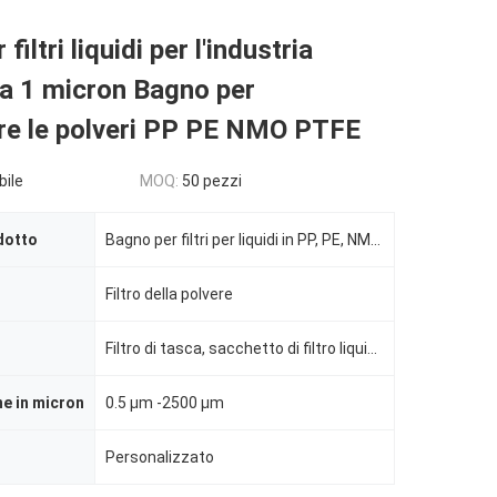
filtri liquidi per l'industria
ola 1 micron Bagno per
ere le polveri PP PE NMO PTFE
bile
MOQ:
50 pezzi
dotto
Bagno per filtri per liquidi in PP, PE, NMO, PTFE
Filtro della polvere
Filtro di tasca, sacchetto di filtro liquido in PTFE
ne in micron
0.5 μm -2500 μm
Personalizzato