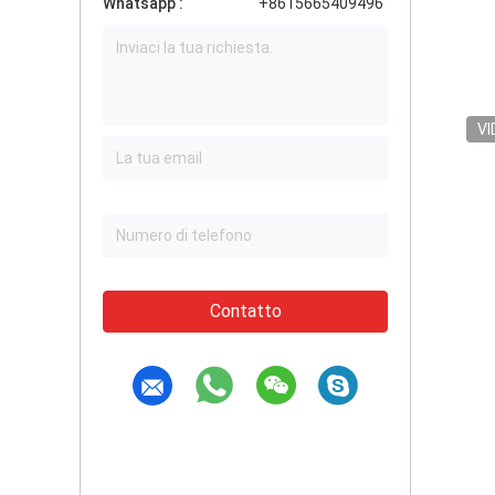
Whatsapp :
+8615665409496
VI
Contatto