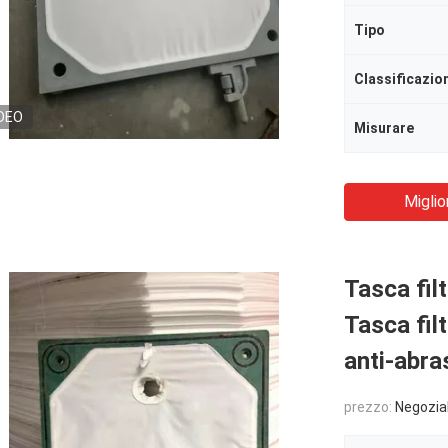
Tipo
Classificazio
DEO
Misurare
Miglio
Tasca filt
Tasca fil
anti-abra
prezzo:
Negozia