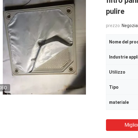
filtro pan
pulire
prezzo:
Negozia
Nome del pro
Industrie appl
Utilizzo
Tipo
DEO
materiale
Miglio