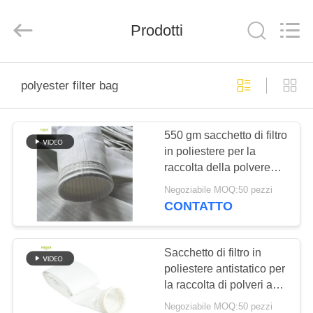
2026
Anhui
Filter
Prodotti
Environmental
Technology
Co.,Ltd..
All
Rights
CASA
Reserved.
polyester filter bag
PRODOTTI
550 gm sacchetto di filtro
in poliestere per la
RIGUARDO
raccolta della polvere
A
nell'industria del legno
Negoziabile MOQ:50 pezzi
resistente alle alte
NOI
CONTATTO
temperature
GIRO
Sacchetto di filtro in
poliestere antistatico per
DELLA
la raccolta di polveri ad
FABBRICA
alta temperatura
Negoziabile MOQ:50 pezzi