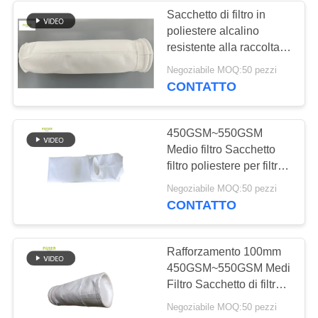
Sacchetto di filtro in
poliestere alcalino
resistente alla raccolta
della polvere anti
Negoziabile MOQ:50 pezzi
abrasione
CONTATTO
450GSM~550GSM
Medio filtro Sacchetto
filtro poliestere per filtro
d'aria
Negoziabile MOQ:50 pezzi
CONTATTO
Rafforzamento 100mm
450GSM~550GSM Medi
Filtro Sacchetto di filtro
in poliestere per impianti
Negoziabile MOQ:50 pezzi
siderurgici