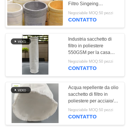
DEL
Filtro Singeing
SITO
Trattamento
Negoziabile MOQ:50 pezzi
CONTATTO
POLITICA
SULLA
Industria sacchetto di
filtro in poliestere
PRIVACY
550GSM per la casa
sacchetto della miniera
Negoziabile MOQ:50 pezzi
di cemento
CONTATTO
Acqua repellente da olio
sacchetto di filtro in
poliestere per acciaio/
ferro/ farmacia
Negoziabile MOQ:50 pezzi
alimentare
CONTATTO