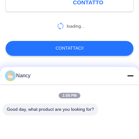
CONTATTO
loading...
CONTATTACI!
Categorie popolari
Tutti
Nancy
Sacchetti filtro per
Sacchetto di filtro di
1:08 PM
collettore di polveri
aramide
Good day, what product are you looking for?
Sacchetto filtro del
sacchetto filtro liquido
poliestere