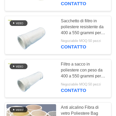
nell'industria alimentare
CONTATTO
e delle bevande
CONTROLLO
DI
Sacchetto di filtro in
QUALITÀ
poliestere resistente da
400 a 550 grammi per
metro quadrato
Negoziabile MOQ:50 pezzi
CONTATTICI
CONTATTO
NOTIZIE
Filtro a sacco in
poliestere con peso da
RICHIEDA
400 a 550 grammi per
metro quadrato,
UNA
Negoziabile MOQ:50 pezzi
progettato per l'industria
CONTATTO
CITAZIONE
alimentare, farmaceutica
e mineraria
Anti alcalino Fibra di
MAPPA
vetro Poliestere Bag