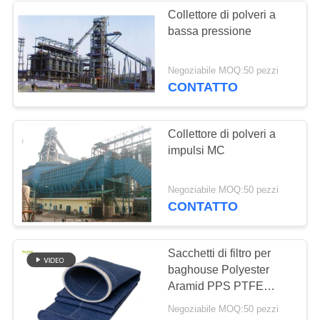
Collettore di polveri a
bassa pressione
Negoziabile MOQ:50 pezzi
CONTATTO
Collettore di polveri a
impulsi MC
Negoziabile MOQ:50 pezzi
CONTATTO
Sacchetti di filtro per
baghouse Polyester
Aramid PPS PTFE
Acrilico PP Fibra di vetro
Negoziabile MOQ:50 pezzi
Aglio Felt Tessuto di