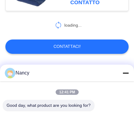
CONTATTO
filtro per controllo della
polvere industriale
loading...
CONTATTACI!
Categorie popolari
Tutti
Nancy
Sacchetti filtro per
Sacchetto di filtro di
12:41 PM
collettore di polveri
aramide
Good day, what product are you looking for?
Sacchetto filtro del
sacchetto filtro liquido
poliestere