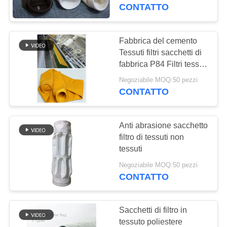
lunghezza
CONTATTO
CONTROLLO
DI
Fabbrica del cemento
QUALITÀ
Tessuti filtri sacchetti di
fabbrica P84 Filtri tessuti
Materiale massima
Negoziabile MOQ:50 pezzi
CONTATTICI
flessibilità
CONTATTO
NOTIZIE
Anti abrasione sacchetto
filtro di tessuti non
RICHIEDA
tessuti
UNA
Negoziabile MOQ:50 pezzi
CONTATTO
CITAZIONE
Sacchetti di filtro in
MAPPA
tessuto poliestere