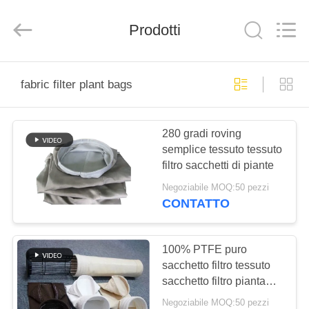
2026
Anhui
Filter
Prodotti
Environmental
Technology
Co.,Ltd..
All
Rights
CASA
Reserved.
fabric filter plant bags
PRODOTTI
280 gradi roving
semplice tessuto tessuto
RIGUARDO
filtro sacchetti di piante
A
Negoziabile MOQ:50 pezzi
NOI
CONTATTO
GIRO
100% PTFE puro
sacchetto filtro tessuto
DELLA
sacchetto filtro pianta
FABBRICA
1000mm~8000mm
Negoziabile MOQ:50 pezzi