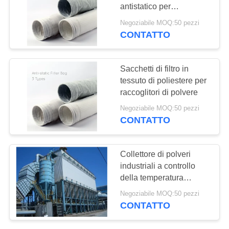
DEL
antistatico per
SITO
raccoglitori di polvere
Negoziabile MOQ:50 pezzi
CONTATTO
POLITICA
SULLA
Sacchetti di filtro in
tessuto di poliestere per
PRIVACY
raccoglitori di polvere
Negoziabile MOQ:50 pezzi
CONTATTO
Collettore di polveri
industriali a controllo
della temperatura
automatico
Negoziabile MOQ:50 pezzi
CONTATTO