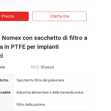
r Prezzo
Chatta Ora
 Nomex con sacchetto di filtro a
 in PTFE per impianti
ci
bile
MOQ:
50 pezzi
dotto
Sacchetto filtro del poliestere
icabile
Industria alimentare e delle bevande,industria farmaceutica,metallurgia non ferrosa,impianti chimici
Filtro della polvere