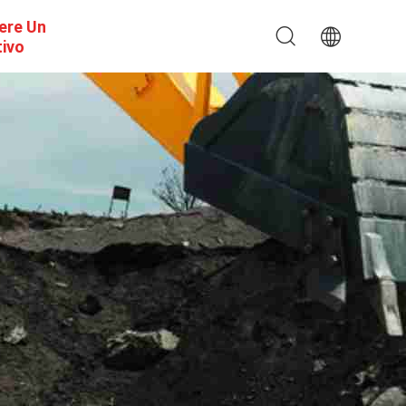
ere Un
tivo