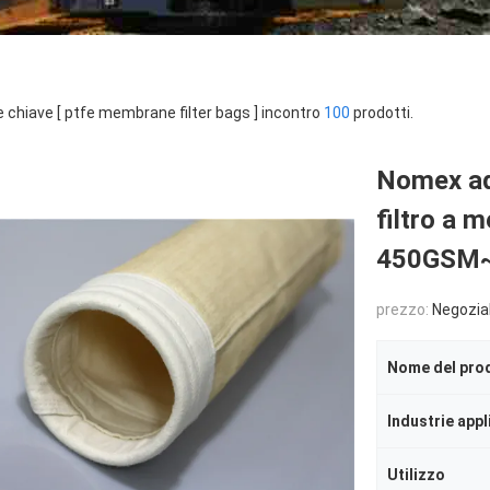
e chiave [ ptfe membrane filter bags ] incontro
100
prodotti.
Nomex ad 
filtro a 
450GSM
prezzo:
Negozia
Nome del pro
Industrie appl
Utilizzo