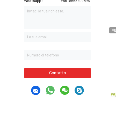
Whatsapp :
+8615665409496
VI
Contatto