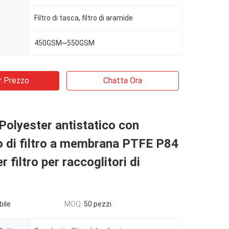
Filtro di tasca, filtro di aramide
450GSM~550GSM
r Prezzo
Chatta Ora
olyester antistatico con
o di filtro a membrana PTFE P84
 filtro per raccoglitori di
bile
MOQ:
50 pezzi