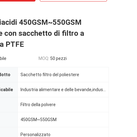
tiacidi 450GSM~550GSM
e con sacchetto di filtro a
a PTFE
bile
MOQ:
50 pezzi
dotto
Sacchetto filtro del poliestere
icabile
Industria alimentare e delle bevande,industria farmaceutica,metallurgia non ferrosa,impianti chimici
Filtro della polvere
450GSM~550GSM
Personalizzato