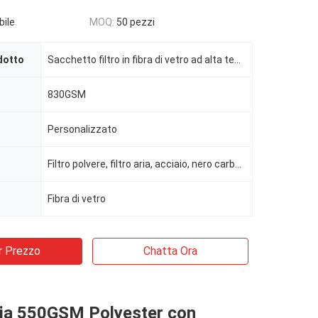
bile
MOQ:
50 pezzi
dotto
Sacchetto filtro in fibra di vetro ad alta temperatura
830GSM
Personalizzato
Filtro polvere, filtro aria, acciaio, nero carbonio, impianto di cemento
Fibra di vetro
r Prezzo
Chatta Ora
aria 550GSM Polyester con