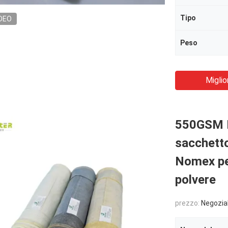
Tipo
DEO
Peso
Miglio
550GSM P
sacchett
Nomex per
polvere
prezzo:
Negozia