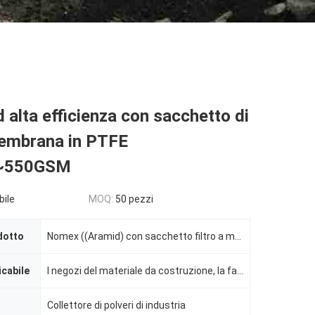
alta efficienza con sacchetto di
membrana in PTFE
~550GSM
bile
MOQ:
50 pezzi
dotto
Nomex ((Aramid) con sacchetto filtro a membrana in PTFE
icabile
I negozi del materiale da costruzione, la fabbrica, le tipografie, Costruction funziona
Collettore di polveri di industria