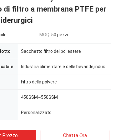
 di filtro a membrana PTFE per
siderurgici
bile
MOQ:
50 pezzi
dotto
Sacchetto filtro del poliestere
icabile
Industria alimentare e delle bevande,industria farmaceutica,metallurgia non ferrosa,impianti chimici
Filtro della polvere
450GSM~550GSM
Personalizzato
r Prezzo
Chatta Ora