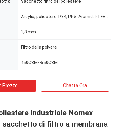
dotto
Sacchetto filtro del poliestere
Arcylic, poliestere, P84, PPS, Aramid, PTFE ecc.
1,8 mm
Filtro della polvere
450GSM~550GSM
r Prezzo
Chatta Ora
poliestere industriale Nomex
sacchetto di filtro a membrana