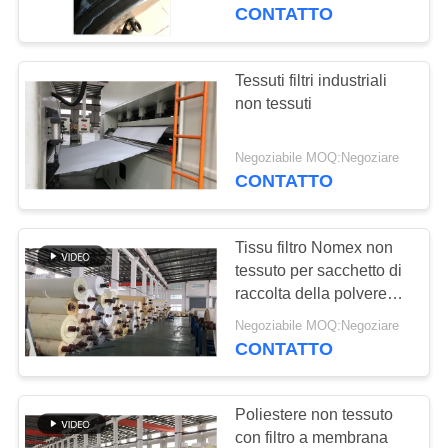
CONTATTO
CONTROLLO
DI
Tessuti filtri industriali
QUALITÀ
non tessuti
Negoziabile MOQ:Negoziare
CONTATTICI
CONTATTO
NOTIZIE
Tissu filtro Nomex non
tessuto per sacchetto di
RICHIEDA
raccolta della polvere
500~550 G/mq
UNA
Negoziabile MOQ:Negoziare
CONTATTO
CITAZIONE
Poliestere non tessuto
MAPPA
con filtro a membrana