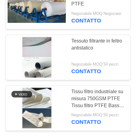
DEL
PTFE
SITO
Negoziabile MOQ:Negoziare
CONTATTO
POLITICA
SULLA
Tessuto filtrante in feltro
antistatico
PRIVACY
Negoziabile MOQ:50 pezzi
CONTATTO
Tissu filtro industriale su
misura 750GSM PTFE
Tissu filtro PTFE Basso
tasso di restringimento
Negoziabile MOQ:50 pezzi
CONTATTO