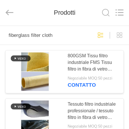
2026
Anhui
Filter
Prodotti
Environmental
Technology
Co.,Ltd..
All
Rights
CASA
Reserved.
fiberglass filter cloth
PRODOTTI
800GSM Tissu filtro
industriale FMS Tissu
RIGUARDO
filtro in fibra di vetro
A
Resistenza agli acidi e
Negoziabile MOQ:50 pezzi
agli alcalini
NOI
CONTATTO
GIRO
Tessuto filtro industriale
professionale / tessuto
DELLA
filtro in fibra di vetro
FABBRICA
alcalina media
Negoziabile MOQ:50 pezzi