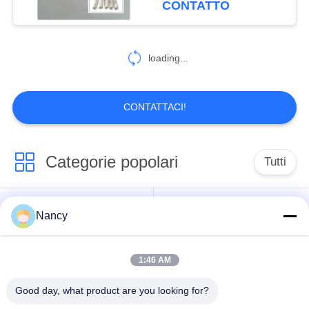
CONTATTO
loading...
CONTATTACI!
Categorie popolari
Tutti
Sacchetti filtro per
Sacchetto di filtro di
Nancy
collettore di polveri
aramide
1:46 AM
Sacchetto filtro del
sacchetto filtro liquido
poliestere
Good day, what product are you looking for?