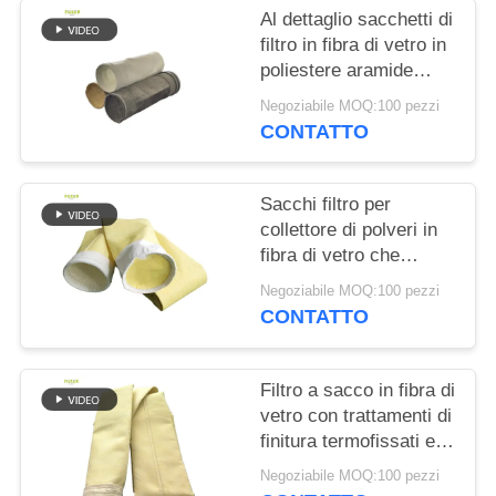
DEL
Al dettaglio sacchetti di
SITO
filtro in fibra di vetro in
poliestere aramide
PTFE PPS per impianti
Negoziabile MOQ:100 pezzi
POLITICA
di cemento
CONTATTO
SULLA
PRIVACY
Sacchi filtro per
collettore di polveri in
fibra di vetro che
offrono un'eccellente
Negoziabile MOQ:100 pezzi
resistenza all'abrasione
CONTATTO
ad alta temperatura e
all'esposizione chimica
Filtro a sacco in fibra di
vetro con trattamenti di
finitura termofissati e
calandrati per una
Negoziabile MOQ:100 pezzi
maggiore durata e