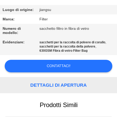
CONTROLLO
Luogo di origine:
jiangsu
DI
Marca:
Filter
QUALITÀ
Numero di
sacchetto filtro in fibra di vetro
modello:
Evidenziare:
,
CONTATTICI
sacchetti per la raccolta di polvere di corallo
,
sacchetti per la raccolta della polvere
630GSM Fibra di vetro Filter Bag
NOTIZIE
CONTATTACI!
RICHIEDA
UNA
DETTAGLI DI APERTURA
CITAZIONE
Prodotti Simili
MAPPA