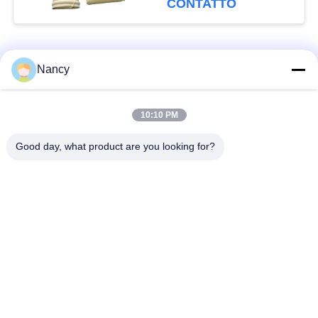
CONTATTO
filtrazione della polvere
Categorie popolari
Tutti
Nancy
Sacchetti filtro per
Sacchetto di filtro di
10:10 PM
collettore di polveri
aramide
Good day, what product are you looking for?
Sacchetto filtro del
sacchetto filtro liquido
poliestere
sacchetto filtro in
Sacchetto filtro in
fibra di vetro
PTFE
Sacchetti filtri
Sacchetti filtro in
Baghouse
feltro