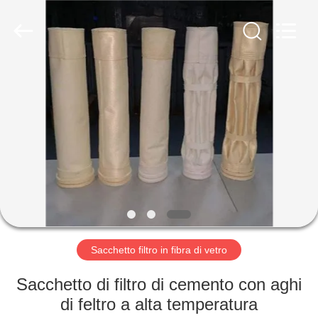
2026
Anhui
Filter
Environmental
Technology
Co.,Ltd..
All
Rights
CASA
Reserved.
PRODOTTI
RIGUARDO
A
NOI
GIRO
Sacchetto filtro in fibra di vetro
DELLA
Sacchetto di filtro di cemento con aghi
FABBRICA
di feltro a alta temperatura