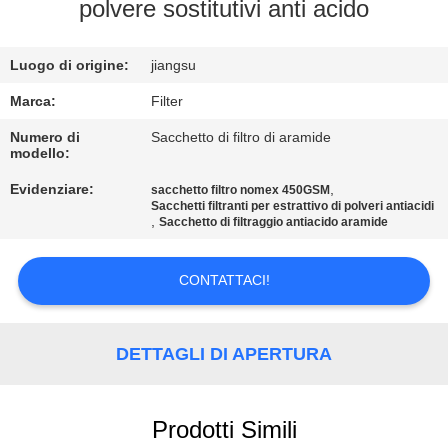
polvere sostitutivi anti acido
CONTROLLO
Luogo di origine:
jiangsu
DI
QUALITÀ
Marca:
Filter
Numero di
Sacchetto di filtro di aramide
modello:
CONTATTICI
Evidenziare:
,
sacchetto filtro nomex 450GSM
Sacchetti filtranti per estrattivo di polveri antiacidi
,
Sacchetto di filtraggio antiacido aramide
NOTIZIE
CONTATTACI!
RICHIEDA
UNA
DETTAGLI DI APERTURA
CITAZIONE
MAPPA
Prodotti Simili