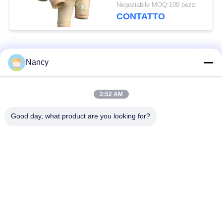
trattamento di singeing
Negoziabile MOQ:100 pezzi
per prestazioni
CONTATTO
superiori del collettore
di polveri
Categorie popolari
Tutti
Nancy
Sacchetti filtro per
Sacchetto di filtro di
2:52 AM
collettore di polveri
aramide
Good day, what product are you looking for?
Sacchetto filtro del
sacchetto filtro liquido
poliestere
sacchetto filtro in
Sacchetto filtro in
fibra di vetro
PTFE
Sacchetti filtri
Sacchetti filtro in