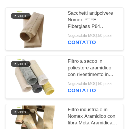
DEL
SITO
Sacchetti antipolvere
Nomex PTFE
Fiberglass P84
POLITICA
resistenti al calore per
Negoziabile MOQ:50 pezzi
SULLA
caldaie industriali
CONTATTO
PRIVACY
Filtro a sacco in
poliestere aramidico
con rivestimento in
PTFE per applicazioni
Negoziabile MOQ:50 pezzi
di combustione
CONTATTO
industriale ad alta
resistenza alla trazione
e resistenza chimica
Filtro industriale in
Nomex Aramidico con
fibra Meta Aramidica e