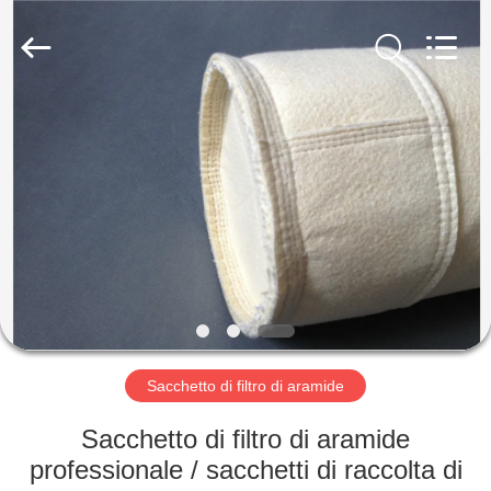
2026
Anhui
Filter
Environmental
Technology
Co.,Ltd..
All
Rights
CASA
Reserved.
PRODOTTI
RIGUARDO
A
NOI
GIRO
Sacchetto di filtro di aramide
DELLA
Sacchetto di filtro di aramide
FABBRICA
professionale / sacchetti di raccolta di