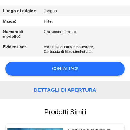
CONTROLLO
Luogo di origine:
jiangsu
DI
Marca:
Filter
QUALITÀ
Numero di
Cartuccia filtrante
modello:
Evidenziare:
,
CONTATTICI
cartuccia di filtro in poliestere
Cartuccia di filtro pieghettata
NOTIZIE
CONTATTACI!
RICHIEDA
DETTAGLI DI APERTURA
UNA
CITAZIONE
Prodotti Simili
MAPPA