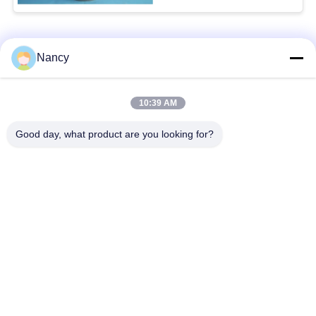
Categorie popolari
Tutti
Nancy
Sacchetti filtro per
Sacchetto di filtro di
10:39 AM
collettore di polveri
aramide
Good day, what product are you looking for?
Sacchetto filtro del
sacchetto filtro liquido
poliestere
sacchetto filtro in
Sacchetto filtro in
fibra di vetro
PTFE
Sacchetti filtri
Sacchetti filtro in
Baghouse
feltro