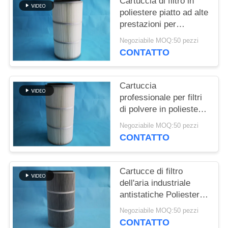
Cartuccia di filtro in
DEL
poliestere piatto ad alte
SITO
prestazioni per
raccoglitore di polvere
Negoziabile MOQ:50 pezzi
POLITICA
CONTATTO
SULLA
PRIVACY
Cartuccia
professionale per filtri
di polvere in poliestere
con membrana in PTFE
Negoziabile MOQ:50 pezzi
facile da installare
CONTATTO
Cartucce di filtro
dell'aria industriale
antistatiche Poliestere
Resistenza chimica
Negoziabile MOQ:50 pezzi
CONTATTO