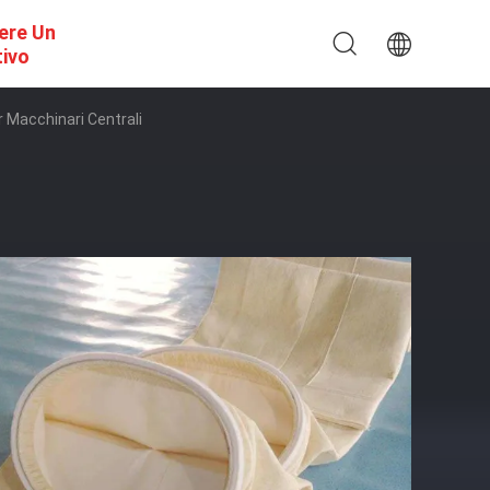
ere Un
tivo
r Macchinari Centrali