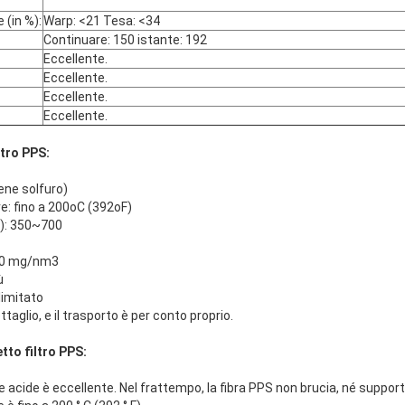
 (in %):
Warp: <21 Tesa: <34
Continuare: 150 istante: 192
Eccellente.
Eccellente.
Eccellente.
Eccellente.
ltro PPS:
lene solfuro)
e: fino a 200oC (392oF)
2): 350~700
≤ 30 mg/nm3
ù
limitato
aglio, e il trasporto è per conto proprio.
tto filtro PPS:
lle acide è eccellente. Nel frattempo, la fibra PPS non brucia, né suppo