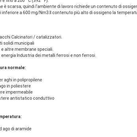
è fino a 200 ° C (392 ° F).
e è scarsa, quindi l'ambiente di lavoro richiede un contenuto di ossige
i inferiore a 600 mg/Nm3.Il contenuto più alto di ossigeno la temperatu
cchi Calcinatori / catalizzatori.
ti solidi municipali
si e altre membrane speciali.
 energia Industria dei metalli ferrosi e non ferrosi.
tura normale:
er aghi in polipropilene
 ago in poliestere
stere impermeabile
iestere antistatico conduttivo
emperatura:
ad ago di aramide