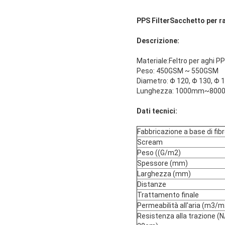
PPS F
ilter
Sacchetto per ra
Descrizione:
Materiale:Feltro per aghi P
Peso: 450GSM ~ 550GSM
Diametro: Φ 120, Φ 130, Φ 1
Lunghezza: 1000mm~8000m
Dati tecnici:
Fabbricazione a base di fib
Scream
Peso ((G/m2)
Spessore (mm)
Larghezza (mm)
Distanze
Trattamento finale
Permeabilità all'aria (m3/m
Resistenza alla trazione (N