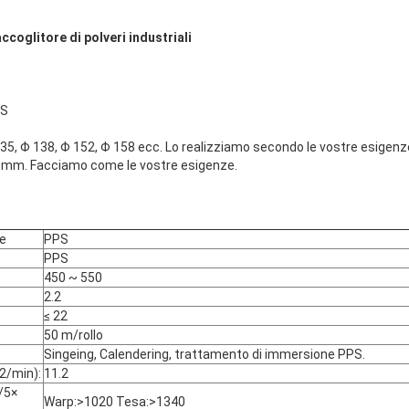
ccoglitore di polveri industriali
PS
35, Φ 138, Φ 152, Φ 158 ecc. Lo realizziamo secondo le vostre esigenz
m. Facciamo come le vostre esigenze.
re
PPS
PPS
450 ~ 550
2.2
≤ 22
50 m/rollo
Singeing, Calendering, trattamento di immersione PPS.
2/min):
11.2
/5×
Warp:>1020 Tesa:>1340