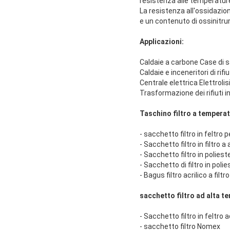
resistenza alle temperature 
La resistenza all'ossidazion
e un contenuto di ossinitrur
Applicazioni:
Caldaie a carbone Case di sa
Caldaie e inceneritori di rifiu
Centrale elettrica Elettroli­
Trasformazione dei rifiuti in
Taschino filtro a tempera
- sacchetto filtro in feltro p
- Sacchetto filtro in filtro a
- Sacchetto filtro in polie
- Sacchetto di filtro in pol
- Bagus filtro acrilico a filtro
sacchetto filtro ad alta t
- Sacchetto filtro in feltro 
- sacchetto filtro Nomex