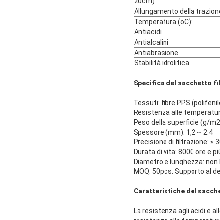
20cm)
Allungamento della trazione
Temperatura (oC):
Antiacidi
Antialcalini
Antiabrasione
Stabilità idrolitica
Specifica del sacchetto fi
Tessuti: fibre PPS (polifeni
Resistenza alle temperatur
Peso della superficie (g/m
Spessore (mm): 1,2 ~ 2.4
Precisione di filtrazione: 
Durata di vita: 8000 ore e pi
Diametro e lunghezza: non 
MOQ: 50pcs. Supporto al dett
Caratteristiche del sacche
La resistenza agli acidi e a