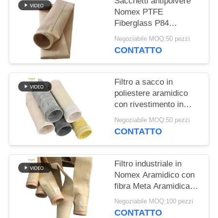
Sacchetti antipolvere
DEL
Nomex PTFE
SITO
Fiberglass P84
resistenti al calore per
Negoziabile MOQ:50 pezzi
caldaie industriali
POLITICA
CONTATTO
SULLA
PRIVACY
Filtro a sacco in
poliestere aramidico
con rivestimento in
PTFE per applicazioni
Negoziabile MOQ:50 pezzi
di combustione
CONTATTO
industriale ad alta
resistenza alla trazione
e resistenza chimica
Filtro industriale in
Nomex Aramidico con
fibra Meta Aramidica e
trattamento di singeing
Negoziabile MOQ:100 pezzi
per prestazioni
CONTATTO