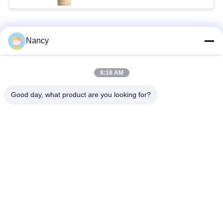
superiori del collettore
di polveri
Categorie popolari
Tutti
Nancy
Sacchetti filtro per
Sacchetto di filtro di
8:18 AM
collettore di polveri
aramide
Good day, what product are you looking for?
Sacchetto filtro del
sacchetto filtro liquido
poliestere
sacchetto filtro in
Sacchetto filtro in
fibra di vetro
PTFE
Sacchetti filtri
Sacchetti filtro in
Baghouse
feltro