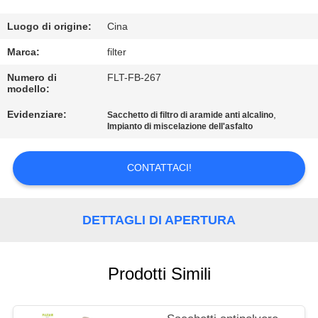
CONTROLLO
Luogo di origine:
Cina
DI
Marca:
filter
QUALITÀ
Numero di
FLT-FB-267
modello:
Evidenziare:
,
CONTATTICI
Sacchetto di filtro di aramide anti alcalino
Impianto di miscelazione dell'asfalto
NOTIZIE
CONTATTACI!
RICHIEDA
DETTAGLI DI APERTURA
UNA
CITAZIONE
Prodotti Simili
MAPPA