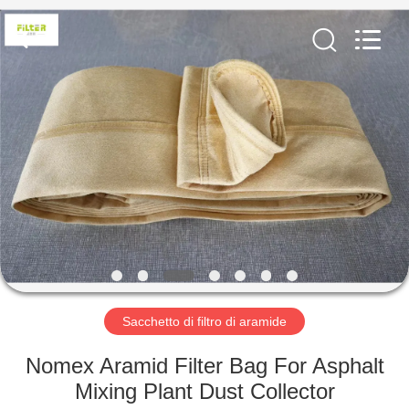
2026
Anhui
Filter
Environmental
Technology
Co.,Ltd..
All
Rights
CASA
Reserved.
PRODOTTI
RIGUARDO
A
NOI
GIRO
Sacchetto di filtro di aramide
DELLA
Nomex Aramid Filter Bag For Asphalt
FABBRICA
Mixing Plant Dust Collector