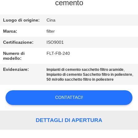
cemento
CONTROLLO
Luogo di origine:
Cina
DI
QUALITÀ
Marca:
filter
Certificazione:
ISO9001
CONTATTICI
Numero di
FLT-FB-240
modello:
NOTIZIE
Evidenziare:
,
Impianti di cemento sacchetto filtro aramide
,
Impianto di cemento Sacchetto filtro in poliestere
50 m/rollo sacchetto filtro in poliestere
RICHIEDA
CONTATTACI!
UNA
CITAZIONE
DETTAGLI DI APERTURA
MAPPA