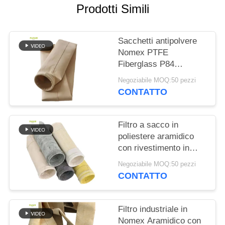
DEL
Prodotti Simili
SITO
Sacchetti antipolvere
POLITICA
Nomex PTFE
Fiberglass P84
SULLA
resistenti al calore per
Negoziabile MOQ:50 pezzi
PRIVACY
caldaie industriali
CONTATTO
Filtro a sacco in
poliestere aramidico
con rivestimento in
PTFE per applicazioni
Negoziabile MOQ:50 pezzi
di combustione
CONTATTO
industriale ad alta
resistenza alla trazione
e resistenza chimica
Filtro industriale in
Nomex Aramidico con