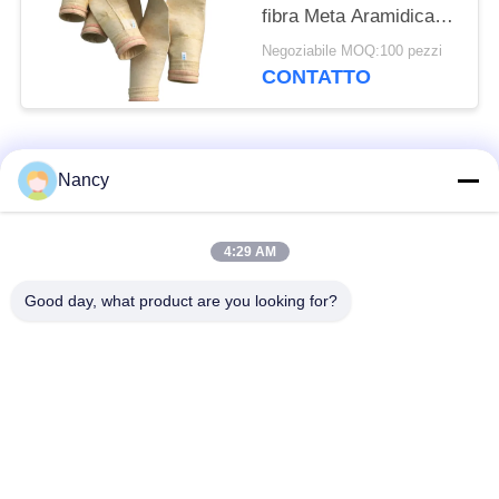
fibra Meta Aramidica e
trattamento di singeing
Negoziabile MOQ:100 pezzi
per prestazioni
CONTATTO
superiori del collettore
di polveri
Categorie popolari
Tutti
Nancy
Sacchetti filtro per
Sacchetto di filtro di
4:29 AM
collettore di polveri
aramide
Good day, what product are you looking for?
Sacchetto filtro del
sacchetto filtro liquido
poliestere
sacchetto filtro in
Sacchetto filtro in
fibra di vetro
PTFE