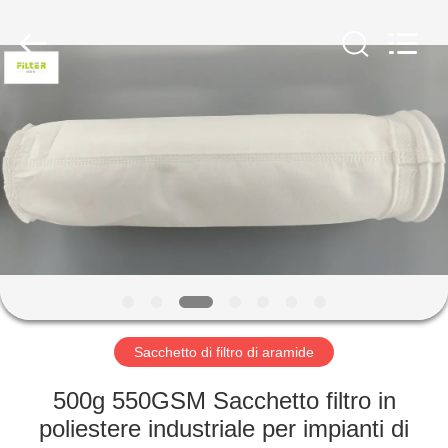
2026
Anhui
Filter
Environmental
Technology
Co.,Ltd..
All
Rights
CASA
Reserved.
PRODOTTI
RIGUARDO
A
NOI
GIRO
Sacchetto di filtro di aramide
DELLA
500g 550GSM Sacchetto filtro in
FABBRICA
poliestere industriale per impianti di