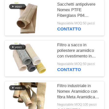
DEL
Sacchetti antipolvere
SITO
Nomex PTFE
Fiberglass P84
resistenti al calore per
Negoziabile MOQ:50 pezzi
POLITICA
caldaie industriali
CONTATTO
SULLA
PRIVACY
Filtro a sacco in
poliestere aramidico
con rivestimento in
PTFE per applicazioni
Negoziabile MOQ:50 pezzi
di combustione
CONTATTO
industriale ad alta
resistenza alla trazione
e resistenza chimica
Filtro industriale in
Nomex Aramidico con
fibra Meta Aramidica e
trattamento di singeing
Negoziabile MOQ:100 pezzi
per prestazioni