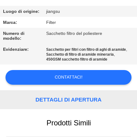
CONTROLLO
Luogo di origine:
jiangsu
DI
Marca:
Filter
QUALITÀ
Numero di
Sacchetto filtro del poliestere
modello:
Evidenziare:
,
CONTATTICI
Sacchetto per filtri con filtro di aghi di aramide
,
Sacchetto di filtro di aramide mineraria
450GSM sacchetto filtro di aramide
NOTIZIE
CONTATTACI!
RICHIEDA
UNA
DETTAGLI DI APERTURA
CITAZIONE
Prodotti Simili
MAPPA