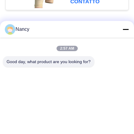
CONTATTO
superiori del collettore
di polveri
Categorie popolari
Tutti
Nancy
Sacchetti filtro per
Sacchetto di filtro di
2:57 AM
collettore di polveri
aramide
Good day, what product are you looking for?
Sacchetto filtro del
sacchetto filtro liquido
poliestere
sacchetto filtro in
Sacchetto filtro in
fibra di vetro
PTFE
Sacchetti filtri
Sacchetti filtro in
Baghouse
feltro