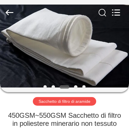
2026
Anhui
Filter
Environmental
Technology
Co.,Ltd..
All
Rights
CASA
Reserved.
PRODOTTI
RIGUARDO
A
NOI
GIRO
Sacchetto di filtro di aramide
DELLA
450GSM~550GSM Sacchetto di filtro
FABBRICA
in poliestere minerario non tessuto