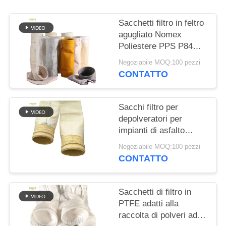
DEL
SITO
Sacchetti filtro in feltro
agugliato Nomex
Poliestere PPS P84
POLITICA
PTFE per caldaie
Negoziabile MOQ:100 pezzi
SULLA
industriali
CONTATTO
PRIVACY
Sacchi filtro per
depolveratori per
impianti di asfalto
resistenti alle alte
Negoziabile MOQ:100 pezzi
temperature realizzati
CONTATTO
con fibra di vetro al
100%
Sacchetti di filtro in
PTFE adatti alla
raccolta di polveri ad