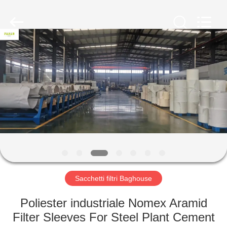
2026
Anhui
Filter
Environmental
Technology
Co.,Ltd..
All
Rights
CASA
Reserved.
PRODOTTI
RIGUARDO
A
NOI
GIRO
Sacchetti filtri Baghouse
DELLA
Poliester industriale Nomex Aramid
FABBRICA
Filter Sleeves For Steel Plant Cement