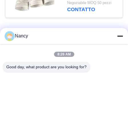
alta temperatura
Negoziabile MOQ:50 pezzi
nell'incenerimento dei
CONTATTO
rifiuti e nelle caldaie a
carbone
Categorie popolari
Tutti
Nancy
Sacchetti filtro per
Sacchetto di filtro di
8:26 AM
collettore di polveri
aramide
Good day, what product are you looking for?
Sacchetto filtro del
sacchetto filtro liquido
poliestere
sacchetto filtro in
Sacchetto filtro in
fibra di vetro
PTFE
Sacchetti filtri
Sacchetti filtro in