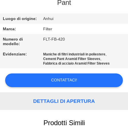
Pant
CONTROLLO
Luogo di origine:
Anhui
DI
QUALITÀ
Marca:
Filter
Numero di
FLT-FB-420
modello:
CONTATTICI
Evidenziare:
,
Maniche di filtri industriali in poliestere
,
Cement Pant Aramid Filter Sleeves
Fabbrica di acciaio Aramid Filter Sleeves
NOTIZIE
CONTATTACI!
RICHIEDA
UNA
DETTAGLI DI APERTURA
CITAZIONE
MAPPA
Prodotti Simili