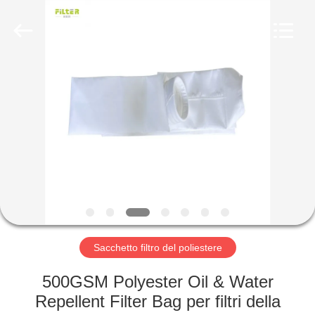
2026
Anhui
Filter
Environmental
Technology
Co.,Ltd..
All
Rights
CASA
Reserved.
PRODOTTI
RIGUARDO
A
NOI
GIRO
Sacchetto filtro del poliestere
DELLA
500GSM Polyester Oil & Water
FABBRICA
Repellent Filter Bag per filtri della