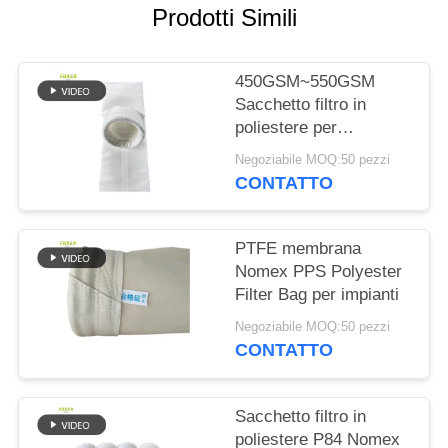
DEL
Prodotti Simili
SITO
450GSM~550GSM
POLITICA
Sacchetto filtro in
poliestere per
SULLA
raccoglitore di polvere
Negoziabile MOQ:50 pezzi
PRIVACY
CONTATTO
PTFE membrana
Nomex PPS Polyester
Filter Bag per impianti
Negoziabile MOQ:50 pezzi
CONTATTO
Sacchetto filtro in
poliestere P84 Nomex