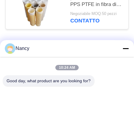
PPS PTFE in fibra di
vetro resistente per
Negoziabile MOQ:50 pezzi
attrezzature per la
CONTATTO
raccolta di polveri
Categorie popolari
Tutti
Nancy
Sacchetti filtro per
Sacchetto di filtro di
10:24 AM
collettore di polveri
aramide
Good day, what product are you looking for?
Sacchetto filtro del
sacchetto filtro liquido
poliestere
sacchetto filtro in
Sacchetto filtro in
fibra di vetro
PTFE