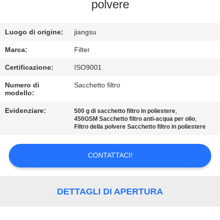
polvere
CONTROLLO
Luogo di origine:
jiangsu
DI
QUALITÀ
Marca:
Filter
Certificazione:
ISO9001
CONTATTICI
Numero di
Sacchetto filtro
modello:
NOTIZIE
Evidenziare:
,
500 g di sacchetto filtro in poliestere
,
450GSM Sacchetto filtro anti-acqua per olio
Filtro della polvere Sacchetto filtro in poliestere
RICHIEDA
CONTATTACI!
UNA
CITAZIONE
DETTAGLI DI APERTURA
MAPPA