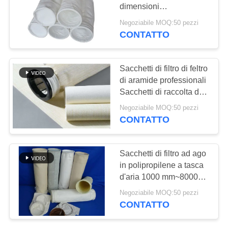
DEL
dimensioni
SITO
personalizzate per la
Negoziabile MOQ:50 pezzi
filtrazione della polvere
CONTATTO
67
POLITICA
sacchetto filtro in
SULLA
Sacchetti di filtro di feltro
fibra di vetro
di aramide professionali
PRIVACY
Sacchetti di raccolta di
polvere di cemento
Negoziabile MOQ:50 pezzi
dimensioni
CONTATTO
personalizzate
45
Sacchetti di filtro ad ago
Sacchetto filtro in
in polipropilene a tasca
d'aria 1000 mm~8000
PTFE
mm Lunghezza
Negoziabile MOQ:50 pezzi
CONTATTO