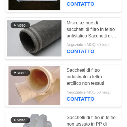
CONTATTO
CONTROLLO
DI
Miscelazione di
113
QUALITÀ
sacchetti di filtro in feltro
Sacchetto filtro del
antistatico Sacchetti di
filtro in poliestere non
poliestere
Negoziabile MOQ:50 pezzi
CONTATTICI
tessuto
CONTATTO
NOTIZIE
Sacchetti di filtro
industriali in feltro
RICHIEDA
arcilico non tessuti
243
UNA
Negoziabile MOQ:50 pezzi
sacchetto filtro
CONTATTO
CITAZIONE
liquido
Sacchetti di filtro in feltro
MAPPA
non tessuto in PP di