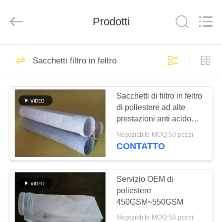
2026
Anhui
Filter
Prodotti
Environmental
Technology
Co.,Ltd..
All
Rights
CASA
115
Reserved.
Sacchetti filtro in feltro
Sacchetti filtro per
PRODOTTI
collettore di polveri
Sacchetti di filtro in feltro
di poliestere ad alte
RIGUARDO
prestazioni anti acido
A
per impianti di cemento
Negoziabile MOQ:50 pezzi
NOI
CONTATTO
99
Sacchetto di filtro di
GIRO
Servizio OEM di
poliestere
DELLA
aramide
450GSM~550GSM
FABBRICA
Negoziabile MOQ:50 pezzi