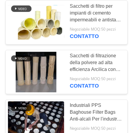
Sacchetti di filtro per
impianti di cemento
53
impermeabili e antistatici
Sacchetti filtri
/ sacchetti per
Negoziabile MOQ:50 pezzi
raccogliere polveri di
CONTATTO
Baghouse
feltro
Sacchetti di filtrazione
della polvere ad alta
efficienza Arcilica con
membrana PTFE
44
Negoziabile MOQ:50 pezzi
Servizio OEM
CONTATTO
Sacchetti filtro in
feltro
Industriali PPS
Baghouse Filter Bags
Anti-alcali Per l'industria
dei metalli non ferrosi
Negoziabile MOQ:50 pezzi