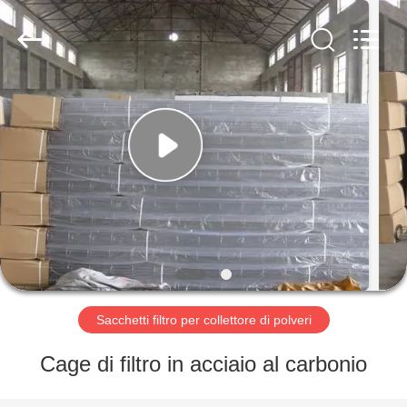
2026
Anhui
Filter
Environmental
Technology
Co.,Ltd..
All
Rights
CASA
Reserved.
PRODOTTI
RIGUARDO
A
NOI
GIRO
Sacchetti filtro per collettore di polveri
DELLA
Cage di filtro in acciaio al carbonio
FABBRICA