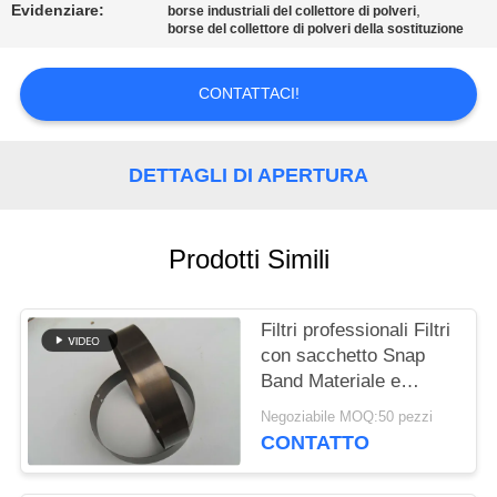
Evidenziare:
,
borse industriali del collettore di polveri
borse del collettore di polveri della sostituzione
CONTROLLO
DI
CONTATTACI!
QUALITÀ
DETTAGLI DI APERTURA
CONTATTICI
NOTIZIE
Prodotti Simili
RICHIEDA
Filtri professionali Filtri
con sacchetto Snap
UNA
Band Materiale e
CITAZIONE
dimensioni diverse
Negoziabile MOQ:50 pezzi
CONTATTO
MAPPA