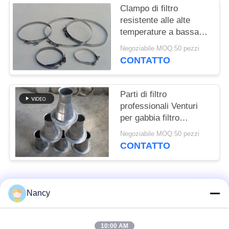
DEL
Clampo di filtro
SITO
resistente alle alte
temperature a bassa
duttilità, lunga durata di
Negoziabile MOQ:50 pezzi
POLITICA
vita
CONTATTO
SULLA
PRIVACY
Parti di filtro
professionali Venturi
per gabbia filtro
dimensioni
Negoziabile MOQ:50 pezzi
personalizzate
CONTATTO
Categorie popolari
Tutti
Nancy
Sacchetti filtro per
Sacchetto di filtro di
10:00 AM