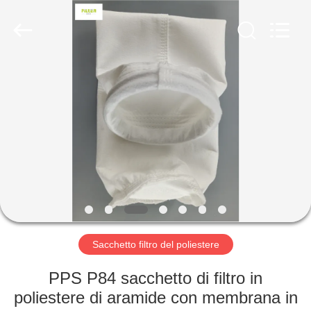
2026
Anhui
Filter
Environmental
Technology
Co.,Ltd..
All
Rights
CASA
Reserved.
PRODOTTI
RIGUARDO
A
NOI
GIRO
Sacchetto filtro del poliestere
DELLA
PPS P84 sacchetto di filtro in
FABBRICA
poliestere di aramide con membrana in