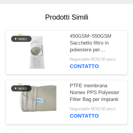
DEL
SITO
Prodotti Simili
POLITICA
450GSM~550GSM
SULLA
Sacchetto filtro in
PRIVACY
poliestere per
raccoglitore di polvere
Negoziabile MOQ:50 pezzi
CONTATTO
PTFE membrana
Nomex PPS Polyester
Filter Bag per impianti
Negoziabile MOQ:50 pezzi
CONTATTO