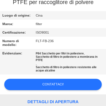
PTFE per raccoglitore di polvere
CONTROLLO
Luogo di origine:
Cina
DI
QUALITÀ
Marca:
filter
Certificazione:
ISO9001
CONTATTICI
Numero di
FLT-FB-236
modello:
NOTIZIE
Evidenziare:
,
P84 Sacchetto per filtri in poliestere
Sacchetto di filtro in poliestere a membrana in
PTFE
,
Sacchetto di filtro in poliestere resistente alle
RICHIEDA
acque alcaline
UNA
CITAZIONE
CONTATTACI!
MAPPA
DETTAGLI DI APERTURA