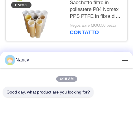
Sacchetto filtro in
poliestere P84 Nomex
PPS PTFE in fibra di
vetro resistente per
Negoziabile MOQ:50 pezzi
attrezzature per la
CONTATTO
raccolta di polveri
Categorie popolari
Tutti
Nancy
Sacchetti filtro per
Sacchetto di filtro di
4:18 AM
collettore di polveri
aramide
Good day, what product are you looking for?
Sacchetto filtro del
sacchetto filtro liquido
poliestere
sacchetto filtro in
Sacchetto filtro in