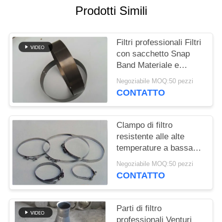
DEL
Prodotti Simili
SITO
Filtri professionali Filtri
POLITICA
con sacchetto Snap
Band Materiale e
SULLA
dimensioni diverse
PRIVACY
Negoziabile MOQ:50 pezzi
CONTATTO
Clampo di filtro
resistente alle alte
temperature a bassa
duttilità, lunga durata di
Negoziabile MOQ:50 pezzi
vita
CONTATTO
Parti di filtro
professionali Venturi