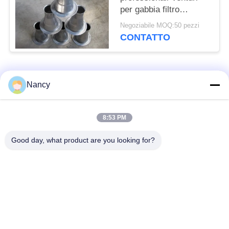
per gabbia filtro
dimensioni
Negoziabile MOQ:50 pezzi
personalizzate
CONTATTO
Categorie popolari
Tutti
Nancy
Sacchetti filtro per
Sacchetto di filtro di
8:53 PM
collettore di polveri
aramide
Good day, what product are you looking for?
Sacchetto filtro del
sacchetto filtro liquido
poliestere
sacchetto filtro in
Sacchetto filtro in
fibra di vetro
PTFE