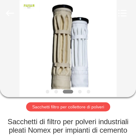
2026
Anhui
Filter
Environmental
Technology
Co.,Ltd..
All
Rights
CASA
Reserved.
PRODOTTI
RIGUARDO
A
NOI
GIRO
Sacchetti filtro per collettore di polveri
DELLA
Sacchetti di filtro per polveri industriali
FABBRICA
pleati Nomex per impianti di cemento