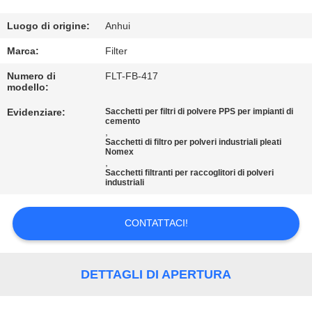
CONTROLLO
Luogo di origine:
Anhui
DI
Marca:
Filter
QUALITÀ
Numero di
FLT-FB-417
modello:
Evidenziare:
Sacchetti per filtri di polvere PPS per impianti di
CONTATTICI
cemento
,
Sacchetti di filtro per polveri industriali pleati
Nomex
NOTIZIE
,
Sacchetti filtranti per raccoglitori di polveri
industriali
RICHIEDA
CONTATTACI!
UNA
CITAZIONE
DETTAGLI DI APERTURA
MAPPA