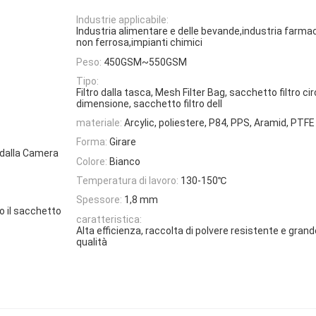
Industrie applicabile:
Industria alimentare e delle bevande,industria farma
non ferrosa,impianti chimici
Peso:
450GSM~550GSM
Tipo:
Filtro dalla tasca, Mesh Filter Bag, sacchetto filtro cir
dimensione, sacchetto filtro dell
materiale:
Arcylic, poliestere, P84, PPS, Aramid, PTFE
Forma:
Girare
ro dalla Camera
Colore:
Bianco
Temperatura di lavoro:
130-150℃
Spessore:
1,8 mm
o il sacchetto
caratteristica:
Alta efficienza, raccolta di polvere resistente e grande
qualità