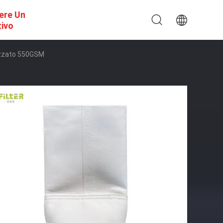
ere Un
tivo
alizzato 550GSM