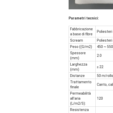
Parametri tecnici:
Fabbricazione
Poliesteri
a base di fibre
Scream
Poliesteri
Peso ((G/m2)
450 ~ 550
Spessore
2.0
(mm)
Larghezza
≤ 22
(mm)
Distanze
50 m/roll
Trattamento
Canto, cal
finale
Permeabilità
all'aria
120
(L/m2/S):
Resistenza