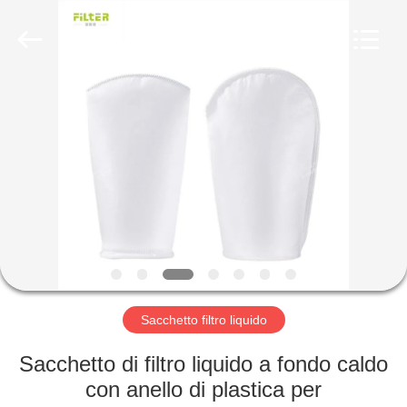
2026
Anhui
Filter
Environmental
Technology
Co.,Ltd..
All
Rights
CASA
Reserved.
PRODOTTI
RIGUARDO
A
NOI
GIRO
Sacchetto filtro liquido
DELLA
Sacchetto di filtro liquido a fondo caldo
FABBRICA
con anello di plastica per