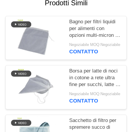
DEL
Prodotti Simili
SITO
Bagno per filtri liquidi
per alimenti con
POLITICA
opzioni multi-micron di
SULLA
maglia di nylon lavabile
Negoziabile MOQ:Negoziabile
PRIVACY
e chiusura sicura per
CONTATTO
filtrazione e
separazione dei liquidi
Borsa per latte di noci
in cotone a rete ultra
fine per succhi, latte di
soia e frullati
Negoziabile MOQ:Negoziabile
CONTATTO
Sacchetto di filtro per
spremere succo di