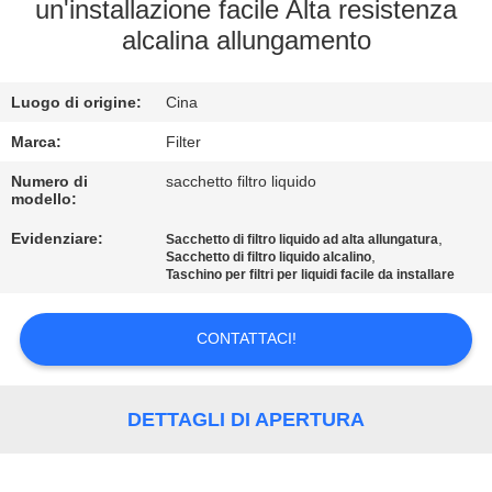
un'installazione facile Alta resistenza
alcalina allungamento
CONTROLLO
DI
Luogo di origine:
Cina
QUALITÀ
Marca:
Filter
CONTATTICI
Numero di
sacchetto filtro liquido
modello:
Evidenziare:
,
Sacchetto di filtro liquido ad alta allungatura
NOTIZIE
,
Sacchetto di filtro liquido alcalino
Taschino per filtri per liquidi facile da installare
RICHIEDA
CONTATTACI!
UNA
CITAZIONE
DETTAGLI DI APERTURA
MAPPA