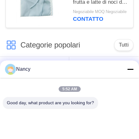
frutta e latte di noci di
grande capacità con
Negoziabile MOQ:Negoziabile
maglia fine
CONTATTO
Categorie popolari
Tutti
Sacchetti filtro per
Sacchetto di filtro di
Nancy
collettore di polveri
aramide
5:52 AM
Sacchetto filtro del
sacchetto filtro liquido
poliestere
Good day, what product are you looking for?
sacchetto filtro in
Sacchetto filtro in
fibra di vetro
PTFE