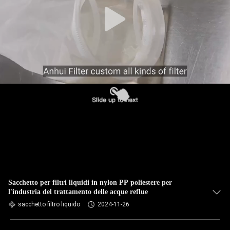
CONTROLLO
DI
QUALITÀ
CONTATTICI
NOTIZIE
RICHIEDA
UNA
CITAZIONE
Sacchetto per filtri liquidi in nylon PP poliestere per
l'industria del trattamento delle acque reflue
sacchetto filtro liquido
2024-11-26
MAPPA