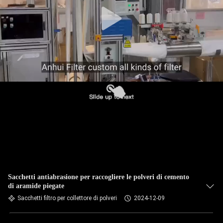
CONTROLLO
DI
QUALITÀ
CONTATTICI
NOTIZIE
RICHIEDA
UNA
CITAZIONE
Sacchetti antiabrasione per raccogliere le polveri di cemento
di aramide piegate
Sacchetti filtro per collettore di polveri
2024-12-09
MAPPA