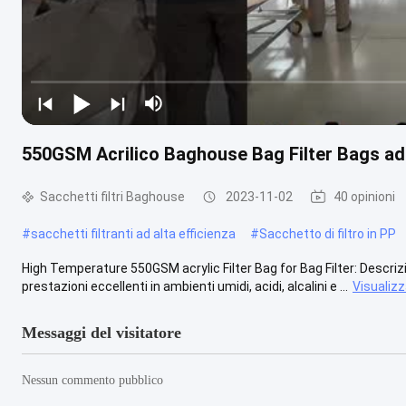
550GSM Acrilico Baghouse Bag Filter Bags ad
Sacchetti filtri Baghouse
2023-11-02
40 opinioni
#
sacchetti filtranti ad alta efficienza
#
Sacchetto di filtro in PP
High Temperature 550GSM acrylic Filter Bag for Bag Filter: Descrizion
prestazioni eccellenti in ambienti umidi, acidi, alcalini e ...
Visualizz
Messaggi del visitatore
Nessun commento pubblico