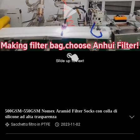
CONTROLLO
DI
QUALITÀ
CONTATTICI
NOTIZIE
RICHIEDA
UNA
CITAZIONE
500GSM~550GSM Nomex Aramid Filter Socks con colla di
silicone ad alta trasparenza
Sacchetto filtro in PTFE
2023-11-02
MAPPA