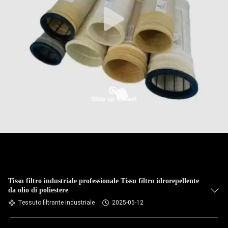
CONTROLLO
DI
QUALITÀ
CONTATTICI
NOTIZIE
RICHIEDA
UNA
CITAZIONE
Tissu filtro industriale professionale Tissu filtro idrorepellente
da olio di poliestere
Tessuto filtrante industriale
2025-05-12
MAPPA