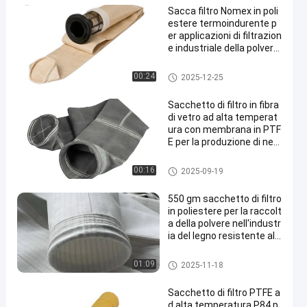
Sacca filtro Nomex in poli
estere termoindurente p
er applicazioni di filtrazion
e industriale della polvere,
che offre permeabilità al
l'aria superiore e resisten
Sacchetti filtro per collettore di
00:24
2025-12-25
za alle alte temperature
polveri
Sacchetto di filtro in fibra
di vetro ad alta temperat
ura con membrana in PTF
E per la produzione di ner
o di carbonio
sacchetto filtro in fibra di vetro
00:16
2025-09-19
550 gm sacchetto di filtro
in poliestere per la raccolt
a della polvere nell'industr
ia del legno resistente all
e alte temperature
Sacchetto filtro del poliestere
01:09
2025-11-18
Sacchetto di filtro PTFE a
d alta temperatura P84 p