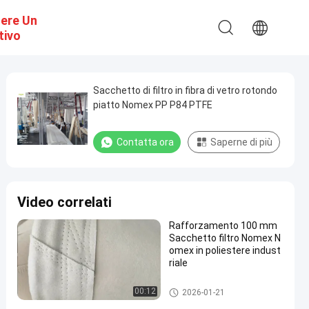
dere Un
tivo
Sacchetto di filtro in fibra di vetro rotondo
piatto Nomex PP P84 PTFE
Contatta ora
Saperne di più
Video correlati
Rafforzamento 100 mm
Sacchetto filtro Nomex N
omex in poliestere indust
riale
sacchetti per filtri ad alta temp
00:12
2026-01-21
eratura