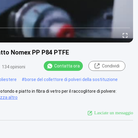
 piatto Nomex PP P84 PTFE
Contatta ora
Condividi
134 opinioni
oliestere
#
borse del collettore di polveri della sostituzione
tondo e piatto in fibra di vetro per il raccoglitore di polvere:
izza altro
Lasciate un messaggio