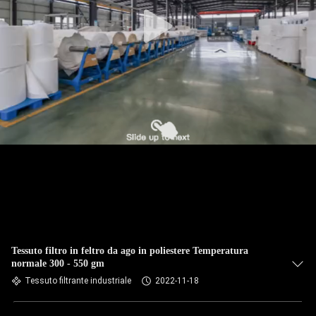
CONTROLLO
DI
QUALITÀ
CONTATTICI
NOTIZIE
RICHIEDA
UNA
CITAZIONE
Tessuto filtro in feltro da ago in poliestere Temperatura
normale 300 - 550 gm
Tessuto filtrante industriale
2022-11-18
MAPPA