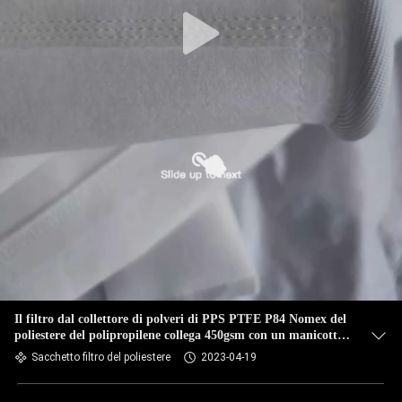
CONTROLLO
DI
QUALITÀ
CONTATTICI
NOTIZIE
RICHIEDA
UNA
CITAZIONE
Il filtro dal collettore di polveri di PPS PTFE P84 Nomex del
poliestere del polipropilene collega 450gsm con un manicotto -
850gsm
Sacchetto filtro del poliestere
2023-04-19
MAPPA