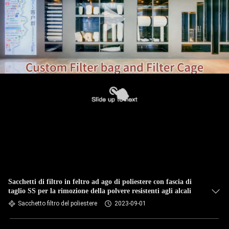
CONTROLLO
DI
QUALITÀ
CONTATTICI
NOTIZIE
RICHIEDA
UNA
CITAZIONE
Sacchetti di filtro in feltro ad ago di poliestere con fascia di
taglio SS per la rimozione della polvere resistenti agli alcali
Sacchetto filtro del poliestere
2023-09-01
MAPPA