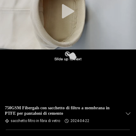
CONTROLLO
DI
QUALITÀ
CONTATTICI
NOTIZIE
RICHIEDA
UNA
CITAZIONE
750GSM Fibergals con sacchetto di filtro a membrana in
PTFE per pantaloni di cemento
sacchetto filtro in fibra di vetro
2024-04-22
MAPPA