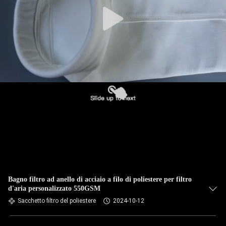
CONTROLLO
DI
QUALITÀ
CONTATTICI
NOTIZIE
RICHIEDA
UNA
CITAZIONE
Bagno filtro ad anello di acciaio a filo di poliestere per filtro
d'aria personalizzato 550GSM
Sacchetto filtro del poliestere
2024-10-12
MAPPA