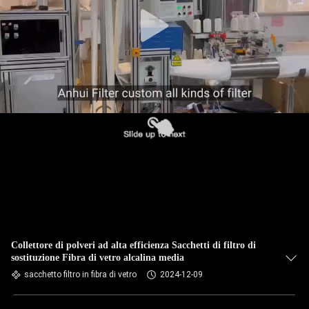
CONTROLLO
DI
QUALITÀ
CONTATTICI
NOTIZIE
RICHIEDA
UNA
CITAZIONE
Collettore di polveri ad alta efficienza Sacchetti di filtro di
sostituzione Fibra di vetro alcalina media
sacchetto filtro in fibra di vetro
2024-12-09
MAPPA