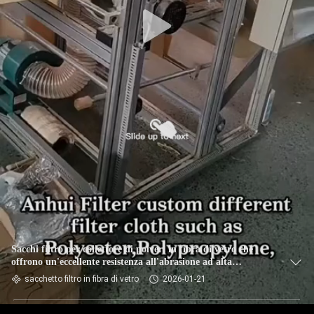
CONTROLLO
DI
QUALITÀ
CONTATTICI
NOTIZIE
RICHIEDA
UNA
CITAZIONE
Sacchi filtro per collettore di polveri in fibra di vetro che
offrono un'eccellente resistenza all'abrasione ad alta
temperatura e all'esposizione chimica
sacchetto filtro in fibra di vetro
2026-01-21
MAPPA